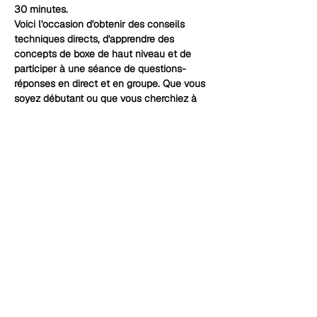
30 minutes.
Voici l'occasion d'obtenir des conseils 
techniques directs, d'apprendre des 
concepts de boxe de haut niveau et de 
participer à une séance de questions-
réponses en direct et en groupe. Que vous 
soyez débutant ou que vous cherchiez à 
perfectionner votre technique, cette 
session est conçue pour développer votre 
compréhension de la boxe.
DÉTAILS:
Coût :
 GRATUIT (Offre limitée dans le 
temps)
Où :
 Zoom (Lien envoyé par courriel)
Capacité :
 Limite stricte pour garantir 
la qualité.
Afficher plus