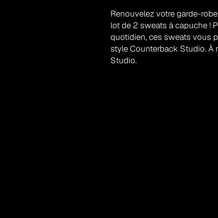
Renouvelez votre garde-robe 
lot de 2 sweats à capuche ! P
quotidien, ces sweats vous pe
style Counterback Studio. À
Studio.
STUDIO COUNTERBACK
Votre destination de choix pour l'entraîn
remise en forme.
Quick Links
Cours
Séances privées
Formation en ligne
Contact