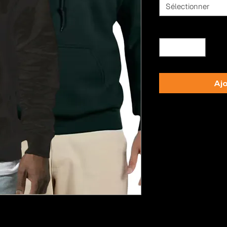
Sélectionner
Quantité
*
Ajo
Politique de retou
Les articles peuvent
les 7 jours suivant leu
dans leur état d'orig
intactes. Les article
de dommages ne seron
toute assistance, veu
Counterback Studio.