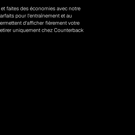
et faites des économies avec notre
arfaits pour l'entraînement et au
rmettent d'afficher fièrement votre
 retirer uniquement chez Counterback
ement de boxe et la
Contact
Courriel :
counterback.inc@gmail.com
Téléphone : (514) 701-7073
Adresse : 5733, rue Sherbrooke Ouest, Montréal 