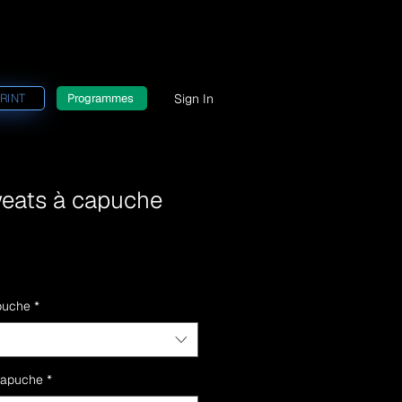
Sign In
RINT
Programmes
weats à capuche
apuche
*
capuche
*