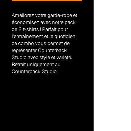
Améliorez votre garde-robe et
économisez avec notre pack
de 2 t-shirts ! Parfait pour
l'entraînement et le quotidien,
ce combo vous permet de
représenter Counterback
Studio avec style et variété.
Retrait uniquement au
Counterback Studio.
Politique de retour
Merchandise can be returned or
exchanged within 7 days of pickup,
provided it is in its original condition
with tags intact. Items showing signs
of wear or damage will not be
STUDIO COUNTERBACK